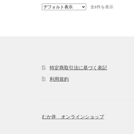
は
全8件を表示
複
数
の
バ
リ
エ
ー
シ
ョ
特定商取引法に基づく表記
ン
が
利用規約
あ
り
ま
す。
オ
プ
むか井 オンラインショップ
シ
ョ
ン