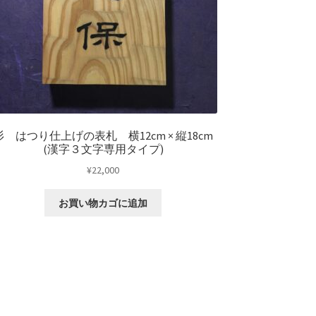
杉 はつり仕上げの表札 横12cm × 縦18cm
(漢字３文字専用タイプ)
¥
22,000
お買い物カゴに追加