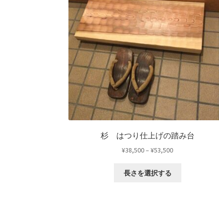
杉 はつり仕上げの踏み台
価
¥
38,500
–
¥
53,500
格
こ
帯:
長さを選択する
の
¥38,500
商
–
品
¥53,500
に