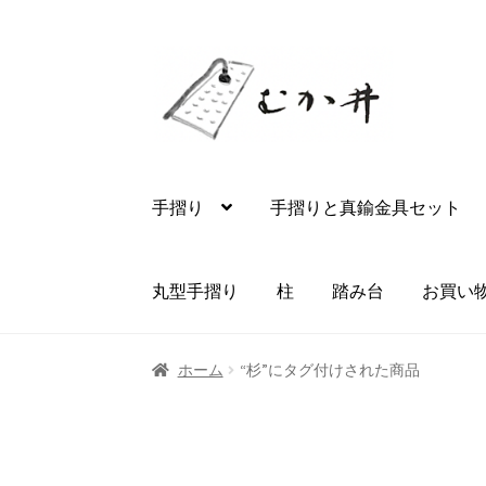
ナ
コ
ビ
ン
ゲ
テ
ー
ン
シ
ツ
ョ
へ
手摺り
手摺りと真鍮金具セット
ン
ス
へ
キ
ス
ッ
丸型手摺り
柱
踏み台
お買い
キ
プ
ッ
プ
ホーム
“杉”にタグ付けされた商品