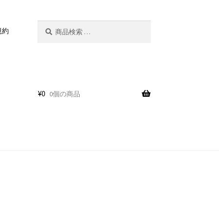
検
検
規約
索
索
対
象:
¥
0
0個の商品