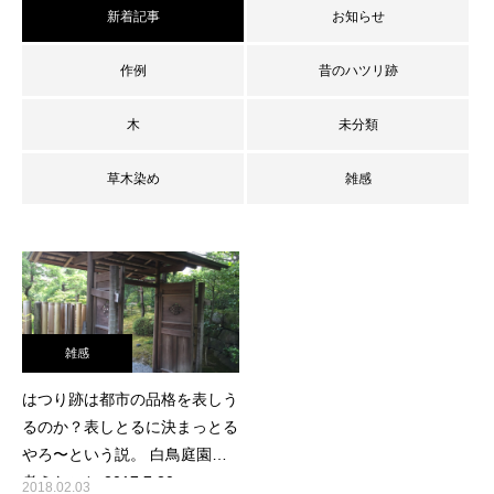
新着記事
お知らせ
作例
昔のハツリ跡
木
未分類
草木染め
雑感
雑感
はつり跡は都市の品格を表しう
るのか？表しとるに決まっとる
やろ〜という説。 白鳥庭園で
考えたこと 2017.7.20
2018.02.03