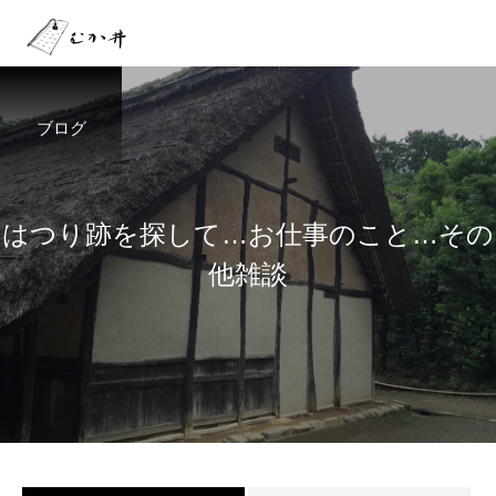
ブログ
は
つ
り
跡
を
探
し
て
…
お
仕
事
の
こ
と
…
そ
の
他
雑
談