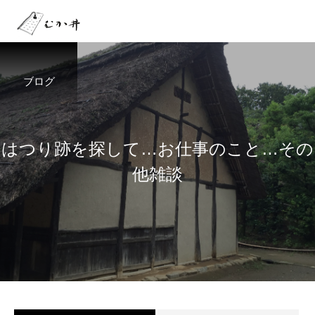
ブログ
は
つ
り
跡
を
探
し
て
…
お
仕
事
の
こ
と
…
そ
の
他
雑
談