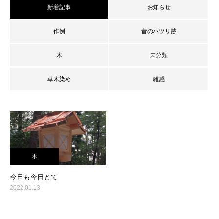
新着記事
お知らせ
作例
昔のハツリ跡
木
未分類
草木染め
雑感
木
今日も今日とて
2022.01.13