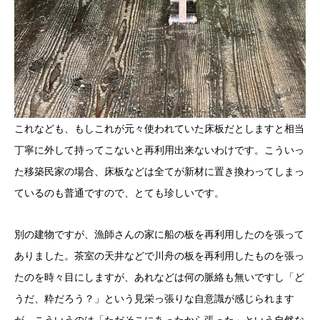
これなども、もしこれが元々使われていた床板だとしますと相当
丁寧に外して持ってこないと再利用出来ないわけです。こういっ
た移築民家の場合、床板などは全てが新材に置き換わってしまっ
ているのも普通ですので、とても珍しいです。
別の建物ですが、漁師さんの家に船の板を再利用したのを張って
ありました。茶室の天井などで川舟の板を再利用したものを張っ
たのを時々目にしますが、あれなどは何の脈絡も無いですし「ど
うだ、粋だろう？」という見栄っ張りな自意識が感じられます
が、こういうのは「ただそこにあったから張った」という自然な