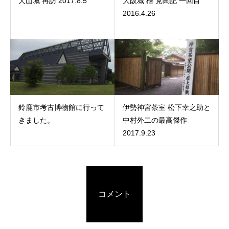
犬山城 再訪 2017.8.5
大阪城 櫓 見聞記 一回目
2016.4.26
鈴鹿市考古博物館に行って
伊勢神宮茶室 松下幸之助と
きました。
中村外二の最高傑作
2017.9.23
コメント